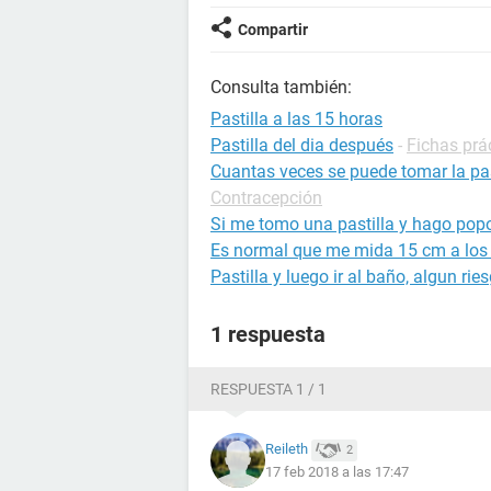
Compartir
Consulta también:
Pastilla a las 15 horas
Pastilla del dia después
-
Fichas prá
Cuantas veces se puede tomar la pas
Contracepción
Si me tomo una pastilla y hago pop
Es normal que me mida 15 cm a los
Pastilla y luego ir al baño, algun rie
1 respuesta
RESPUESTA 1 / 1
Reileth
2
17 feb 2018 a las 17:47