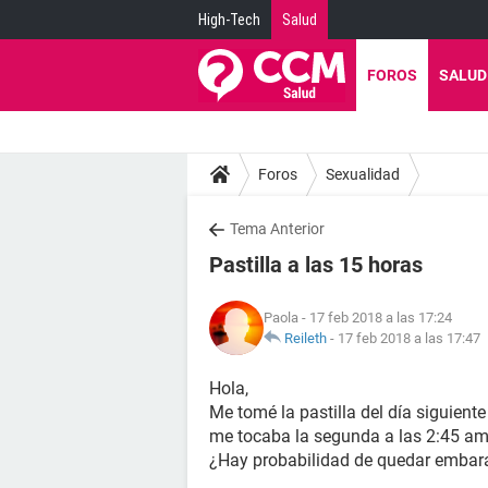
High-Tech
Salud
FOROS
SALUD
Foros
Sexualidad
Tema Anterior
Pastilla a las 15 horas
Paola
- 17 feb 2018 a las 17:24
Reileth
-
17 feb 2018 a las 17:47
Hola,
Me tomé la pastilla del día siguient
me tocaba la segunda a las 2:45 am
¿Hay probabilidad de quedar emba