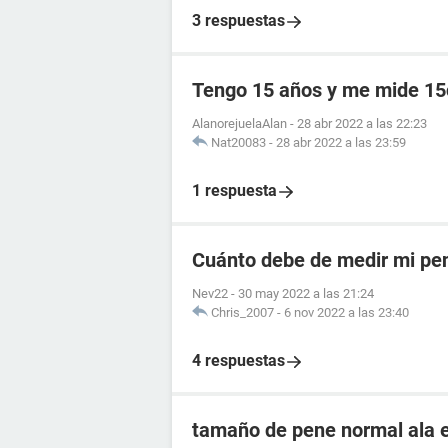
3 respuestas
Tengo 15 años y me mide 1
AlanorejuelaAlan
-
28 abr 2022 a las 22:23
Nat20083
-
28 abr 2022 a las 23:59
1 respuesta
Cuánto debe de medir mi pen
Nev22
-
30 may 2022 a las 21:24
Chris_2007
-
6 nov 2022 a las 23:40
4 respuestas
tamaño de pene normal ala 