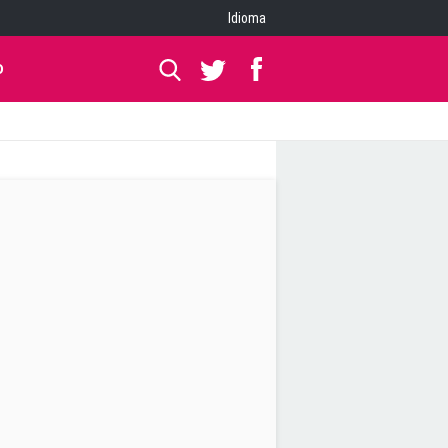
Idioma
O