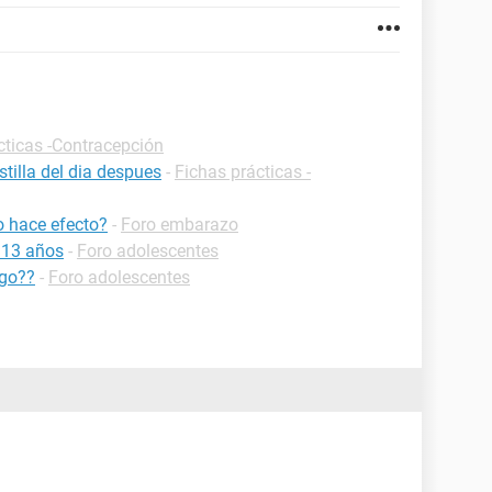
cticas -Contracepción
tilla del dia despues
-
Fichas prácticas -
o hace efecto?
-
Foro embarazo
 13 años
-
Foro adolescentes
sgo??
-
Foro adolescentes