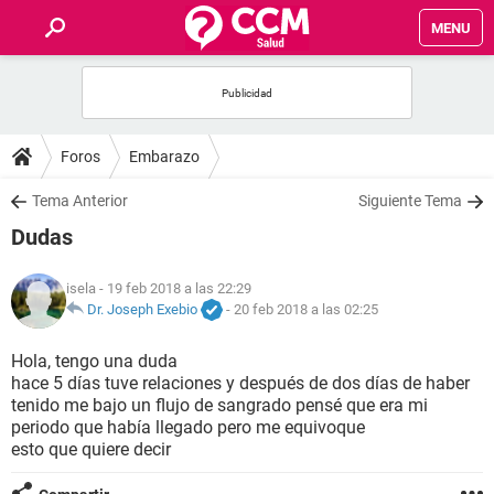
MENU
INICIO
FOROS
Foros
Embarazo
SALUD
Tema Anterior
Siguiente Tema
Dudas
FAMILIA
isela
- 19 feb 2018 a las 22:29
NUTRICIÓN
Dr. Joseph Exebio
-
20 feb 2018 a las 02:25
Hola, tengo una duda
BIENESTAR
hace 5 días tuve relaciones y después de dos días de haber
tenido me bajo un flujo de sangrado pensé que era mi
SEXUALIDAD
periodo que había llegado pero me equivoque
esto que quiere decir
GLOSARIO