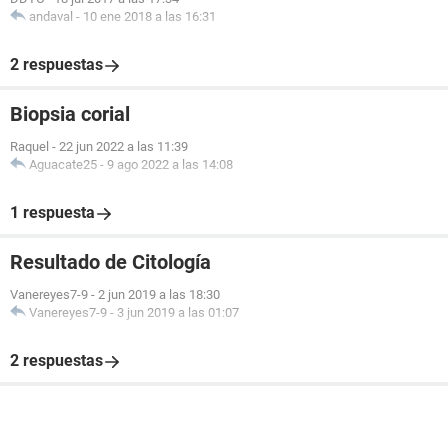
andaval
-
10 ene 2018 a las 16:31
2 respuestas
Biopsia corial
Raquel
-
22 jun 2022 a las 11:39
Aguacate25
-
9 ago 2022 a las 14:08
1 respuesta
Resultado de Citología
Vanereyes7-9
-
2 jun 2019 a las 18:30
Vanereyes7-9
-
3 jun 2019 a las 01:07
2 respuestas