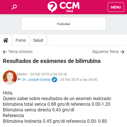
MENU
INICIO
FOROS
Foros
Salud
SALUD
Tema Anterior
Siguiente Tema
Resultados de exámenes de bilirrubina
FAMILIA
Martin
- 24 feb 2018 a las 03:36
NUTRICIÓN
Dr. Joseph Exebio
-
24 feb 2018 a las 04:40
Hola,
BIENESTAR
Quiero saber sobre resultados de un examen realizado
bilirrubina total serica 0.88 gm/dl referencia 0.00-1.20
SEXUALIDAD
Bilirrubina serica directa 0.43 gm/dl
Referencia
Bilirrubina Indirecta 0.45 gm/dl referencia 0.00- 0.80
GLOSARIO