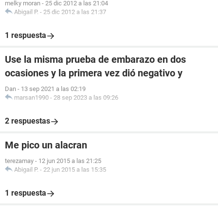
melky moran
-
25 dic 2012 a las 21:04
Abigail P.
-
25 dic 2012 a las 21:37
1 respuesta
Use la misma prueba de embarazo en dos
ocasiones y la primera vez dió negativo y
Dan
-
13 sep 2021 a las 02:19
marsan1990
-
28 sep 2023 a las 09:26
2 respuestas
Me pico un alacran
terezamay
-
12 jun 2015 a las 21:25
Abigail P.
-
22 jun 2015 a las 15:35
1 respuesta