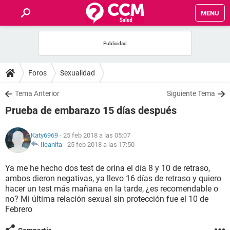
MENU
INICIO
FOROS
Foros
Sexualidad
SALUD
Tema Anterior
Siguiente Tema
Prueba de embarazo 15 días después
FAMILIA
Katy6969
- 25 feb 2018 a las 05:07
NUTRICIÓN
Ileanita
-
25 feb 2018 a las 17:50
Ya me he hecho dos test de orina el día 8 y 10 de retraso,
BIENESTAR
ambos dieron negativas, ya llevo 16 días de retraso y quiero
hacer un test más mañana en la tarde, ¿es recomendable o
SEXUALIDAD
no? Mi última relación sexual sin protección fue el 10 de
Febrero
GLOSARIO