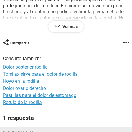
parte posterior de la rodilla. Era como si la tuviera un poco
hinchada y al doblarla no pudiera estirar la pierna del todo.
Fue remitiendo el dolor pero apareciendo en la derecha. He
ido a 2 fisios y me han dicho que tengo todos los músculos
Ver más
agarrotados, que me pasa por no estirar. Me pusieron agujas
y me miraron con ecografía. Pensaba que esta vez me había
curado, al empezar no a rajatabla con la tabla de
Compartir
estiramientos que me mandaron en la última consulta. Pero
ayer empecé a caminar rápido y hoy me levanté de nuevo
Consulta también:
con el dolor en la rodilla derecha. NO se que hacer. Estoy
muy embajonado porque me limita mucho. No puedo hacer
Dolor posterior rodilla
deporte alguno. Ayuda, por favor.
Torsilax sirve para el dolor de rodilla
Gracias
Hoyo en la rodilla
Dolor ovario derecho
Pastillas para el dolor de estomago
Rotula de la rodilla
1 respuesta