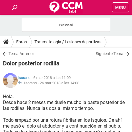
MENU
INICIO
FOROS
Foros
Traumatologia / Lesiones deportivas
SALUD
Tema Anterior
Siguiente Tema
Dolor posterior rodilla
FAMILIA
Isorano
- 6 mar 2018 a las 11:09
NUTRICIÓN
Isorano -
26 mar 2018 a las 14:08
Hola,
BIENESTAR
Desde hace 2 meses me duele mucho la paste posterior de
las rodilas. Nunca las dos al mismo tiempo.
SEXUALIDAD
Todo empezó por una rotura fibrilar en los isquios. De ahí
me pasó el dolo al abductor y a continuación en el pubis.
GLOSARIO
Todo en la pierna izquierda. Luego me empezó a doler la