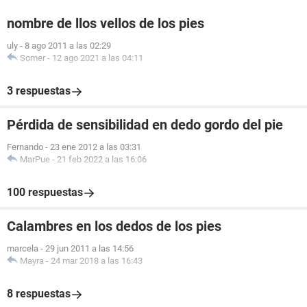
nombre de llos vellos de los pies
uly
-
8 ago 2011 a las 02:29
Somer
-
12 ago 2021 a las 04:11
3 respuestas
Pérdida de sensibilidad en dedo gordo del pie
Fernando
-
23 ene 2012 a las 03:31
MarPue
-
21 feb 2022 a las 16:06
100 respuestas
Calambres en los dedos de los pies
marcela
-
29 jun 2011 a las 14:56
Mayra
-
24 mar 2018 a las 16:43
8 respuestas