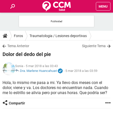
MENU
INICIO
FOROS
Foros
Traumatologia / Lesiones deportivas
SALUD
Tema Anterior
Siguiente Tema
Dolor del dedo del pie
FAMILIA
Sonia
- 5 mar 2018 a las 03:43
NUTRICIÓN
Dra. Marlene Huancahuari
-
5 mar 2018 a las 03:59
Hola, lo mismo me pasa a mi. Ya llevo dos meses con el
BIENESTAR
dolor, viene y va. Los doctores no encuentran nada. Cuando
me lo estrillo se alivia pero por unas horas. Que podría ser?
SEXUALIDAD
Compartir
GLOSARIO