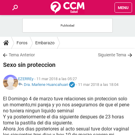
MENU
INICIO
FOROS
Foros
Embarazo
SALUD
Tema Anterior
Siguiente Tema
Sexo sin proteccion
FAMILIA
EZERREy
- 11 mar 2018 a las 05:27
NUTRICIÓN
Dra. Marlene Huancahuari
-
11 mar 2018 a las 18:04
El Domingo 4 de marzo tuve relaciones sin proteccion solo
BIENESTAR
un momento,mi pareja y yo nos aseguramos de que el pene
no tuviera ningun liquido seminal
SEXUALIDAD
Y ya posteriormente el dia siguiente despues de 23 horas
tome la pastilla del dia siguiente.
Ahora ,los dias ppsteriores al acto sexual tuve dolor vaginal
GLOSARIO
los siguientes tres dias y hoy 10 de marzo sangre mi