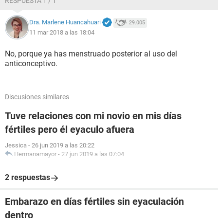
RESPUESTA 1 / 1
Dra. Marlene Huancahuari
29.005
11 mar 2018 a las 18:04
No, porque ya has menstruado posterior al uso del
anticonceptivo.
Discusiones similares
Tuve relaciones con mi novio en mis días
fértiles pero él eyaculo afuera
Jessica
-
26 jun 2019 a las 20:22
Hermanamayor
-
27 jun 2019 a las 07:04
2 respuestas
Embarazo en días fértiles sin eyaculación
dentro