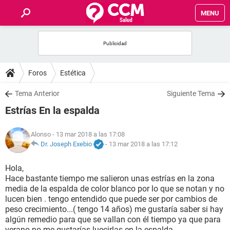
MENU
INICIO
FOROS
Foros
Estética
SALUD
Tema Anterior
Siguiente Tema
Estrías En la espalda
FAMILIA
Alonso
- 13 mar 2018 a las 17:08
NUTRICIÓN
Dr. Joseph Exebio
-
13 mar 2018 a las 17:12
Hola,
BIENESTAR
Hace bastante tiempo me salieron unas estrías en la zona
media de la espalda de color blanco por lo que se notan y no
SEXUALIDAD
lucen bien . tengo entendido que puede ser por cambios de
peso crecimiento...( tengo 14 años) me gustaría saber si hay
algún remedio para que se vallan con él tiempo ya que para
GLOSARIO
verano no me gustarías luecirlas en la espalda