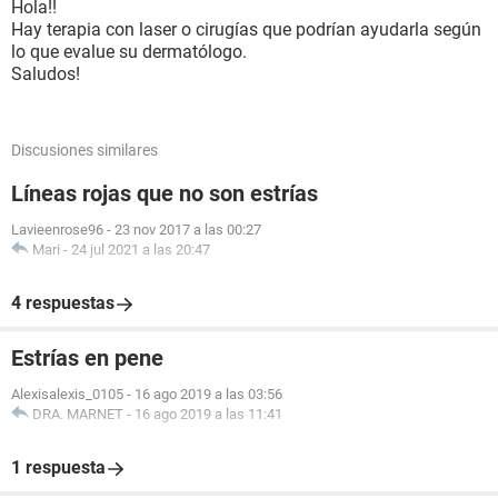
Hola!!
Hay terapia con laser o cirugías que podrían ayudarla según
lo que evalue su dermatólogo.
Saludos!
Discusiones similares
Líneas rojas que no son estrías
Lavieenrose96
-
23 nov 2017 a las 00:27
Mari
-
24 jul 2021 a las 20:47
4 respuestas
Estrías en pene
Alexisalexis_0105
-
16 ago 2019 a las 03:56
DRA. MARNET
-
16 ago 2019 a las 11:41
1 respuesta