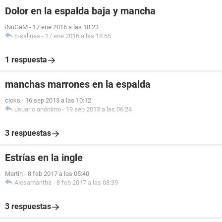
Dolor en la espalda baja y mancha
iNuGaM
-
17 ene 2016 a las 18:23
c-salinas
-
17 ene 2016 a las 18:55
1 respuesta
manchas marrones en la espalda
cloks
-
16 sep 2013 a las 10:12
usuario anónimo
-
19 sep 2013 a las 06:24
3 respuestas
Estrías en la ingle
Martín
-
8 feb 2017 a las 05:40
Alesamantha
-
8 feb 2017 a las 08:39
3 respuestas