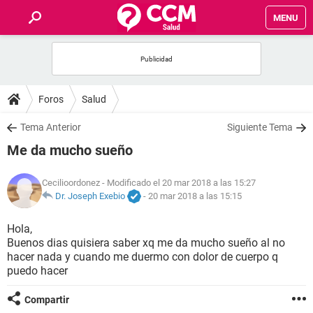
MENU
INICIO
FOROS
Foros
Salud
SALUD
Tema Anterior
Siguiente Tema
Me da mucho sueño
FAMILIA
Cecilioordonez
- Modificado el 20 mar 2018 a las 15:27
NUTRICIÓN
Dr. Joseph Exebio
-
20 mar 2018 a las 15:15
Hola,
BIENESTAR
Buenos dias quisiera saber xq me da mucho sueño al no
hacer nada y cuando me duermo con dolor de cuerpo q
SEXUALIDAD
puedo hacer
Compartir
GLOSARIO