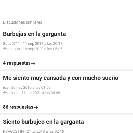
Discusiones similares
Burbujas en la garganta
Sebs0711
-
11 sep 2017 a las 20:17
sisuua
-
19 sep 2020 a las 06:05
4 respuestas
Me siento muy cansada y con mucho sueño
ros
-
20 nov 2010 a las 01:50
Hinna
-
11 abr 2021 a las 04:48
86 respuestas
Siento burbujeo en la garganta
PCAGUSTIN
-
21 jul 2013 a las 02:16