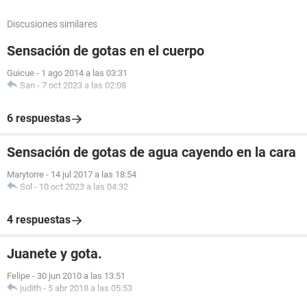
Discusiones similares
Sensación de gotas en el cuerpo
Guicue
-
1 ago 2014 a las 03:31
San
-
7 oct 2023 a las 02:08
6 respuestas
Sensación de gotas de agua cayendo en la cara
Marytorre
-
14 jul 2017 a las 18:54
Sol
-
10 oct 2023 a las 04:32
4 respuestas
Juanete y gota.
Felipe
-
30 jun 2010 a las 13:51
judith
-
5 abr 2018 a las 05:53