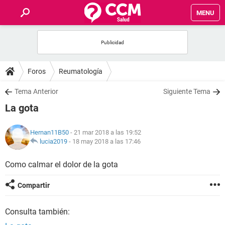
MENU
INICIO
FOROS
Foros
Reumatología
SALUD
Tema Anterior
Siguiente Tema
La gota
FAMILIA
Hernan11B50
- 21 mar 2018 a las 19:52
NUTRICIÓN
lucia2019
-
18 may 2018 a las 17:46
Como calmar el dolor de la gota
BIENESTAR
Compartir
SEXUALIDAD
Consulta también:
GLOSARIO