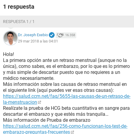
1 respuesta
RESPUESTA 1 / 1
Dr. Joseph Exebio
16.358
29 mar 2018 a las 04:01
Hola!
La primera opción ante un retraso menstrual (aunque no la
única), como sabes, es el embarazo, por lo que es lo primero
y más simple de descartar puesto que no requieres a un
médico necesariamente.
Más información sobre las causas de retraso menstrual en
el siguiente link (aquí puedes ver esas otras causas):
https://salud.ccm.net/faq/5655-las-causas-de-un-retraso-de-
la-menstruacion
Realízate la prueba de HCG beta cuantitativa en sangre para
descartar el embarazo y que estés más tranquila…
Más información de Prueba de embarazo
https://salud.ccm.net/faq/256-como-funcionan-los-test-de-
embarazo-preguntas-frecuentes