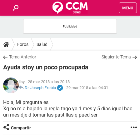
MENU
INICIO
FOROS
Foros
Salud
SALUD
Tema Anterior
Siguiente Tema
Ayuda stoy un poco procupada
FAMILIA
ilsy
- 28 mar 2018 a las 20:18
NUTRICIÓN
Dr. Joseph Exebio
-
29 mar 2018 a las 04:01
Hola, Mi pregunta es
BIENESTAR
Xq no m a bajado la regla tngo ya 1 mes y 5 dias igual hac
un mes dje d tomar las pastillas q pued ser
SEXUALIDAD
Compartir
GLOSARIO