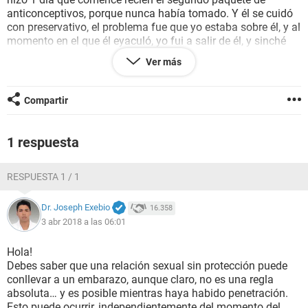
anticonceptivos, porque nunca había tomado. Y él se cuidó
con preservativo, el problema fue que yo estaba sobre él, y al
momento en el que él eyaculó, yo fui a salir de él, y sinché
inconscientemente la punta del preservativo mientras yo iba
Ver más
saliendo de él, pero sólo la punta. Él volvió a acomodarse, y
yo salí enseguida. Cuando pasó eso, se quitó el preservativo,
y corroboramos que estuviera todo bien; hicimos un nudo, y
Compartir
el semen estaba ahí dentro, no se salía por ningún orificio,
entonces no se rompió. Pero estoy preocupada de todas
maneras. Quiero saber si existe la posibilidad de que haya
1 respuesta
entrado algo en mí al momento en que sinché la punta del
preservativo hacia arriba.
RESPUESTA 1 / 1
Dr. Joseph Exebio
16.358
3 abr 2018 a las 06:01
Hola!
Debes saber que una relación sexual sin protección puede
conllevar a un embarazo, aunque claro, no es una regla
absoluta… y es posible mientras haya habido penetración.
Esto puede ocurrir, independientemente del momento del