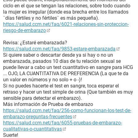
ciclo en el que se tengan las relaciones, sobre todo cuando
la mujer es irregular (donde esa brecha entre los llamados
¨días fértiles y no fértiles¨ es más pequeña).
https://salud.ccm.net/faq/6021-relaciones-sin-proteccion-
riesgo-de-embarazo
Revisa: ¿Estaré embarazada?
https://salud.ccm.net/faq/9853-estare-embarazada
Si quiere saber o descartar desde ya si hay o no un
embarazada, pasados 10 días de tu relación sexual se
puede llevar a cabo un test cuantitativo en sangre para HCG
... OJO, LA CUANTITATIVA DE PREFERENCIA (La que te da
un valor en números y no solo + o -)!
Si no puedes hacerte el test en sangre, toca esperar el
retraso y hacer un test simple de orina (Que también es muy
sensible para detectar el embarazo).
Más información de Prueba de embarazo
https://salud.ccm.net/faq/256-como-funcionan-los-test-de-
embarazo-preguntas-frecuentes
https://salud.ccm.net/faq/6055-pruebas-de-embarazo-
cualitativas-o-cuantitativas
Suerte!