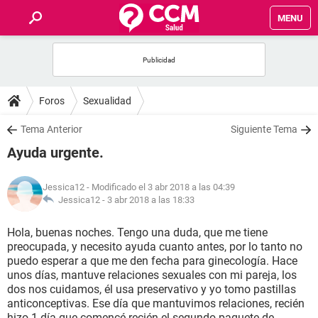
MENU
INICIO
FOROS
Foros
Sexualidad
SALUD
Tema Anterior
Siguiente Tema
Ayuda urgente.
FAMILIA
Jessica12
- Modificado el 3 abr 2018 a las 04:39
NUTRICIÓN
Jessica12 -
3 abr 2018 a las 18:33
Hola, buenas noches. Tengo una duda, que me tiene
BIENESTAR
preocupada, y necesito ayuda cuanto antes, por lo tanto no
puedo esperar a que me den fecha para ginecología. Hace
SEXUALIDAD
unos días, mantuve relaciones sexuales con mi pareja, los
dos nos cuidamos, él usa preservativo y yo tomo pastillas
anticonceptivas. Ese día que mantuvimos relaciones, recién
GLOSARIO
hizo 1 día que comencé recién el segundo paquete de