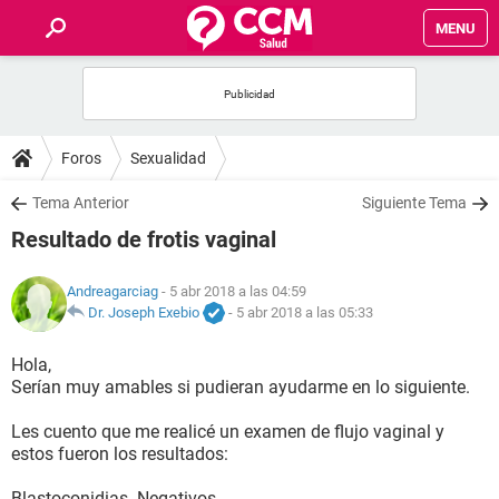
MENU
INICIO
FOROS
Foros
Sexualidad
SALUD
Tema Anterior
Siguiente Tema
Resultado de frotis vaginal
FAMILIA
Andreagarciag
- 5 abr 2018 a las 04:59
NUTRICIÓN
Dr. Joseph Exebio
-
5 abr 2018 a las 05:33
Hola,
BIENESTAR
Serían muy amables si pudieran ayudarme en lo siguiente.
SEXUALIDAD
Les cuento que me realicé un examen de flujo vaginal y
estos fueron los resultados:
GLOSARIO
Blastoconidias. Negativos