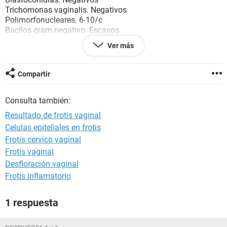
Trichomonas vaginalis. Negativos
Polimorfonucleares. 6-10/c
Bacilos gram negativo. Escasos
Ver más
Observaciones:
Bacilos gram positivos ++
Compartir
Gracias ....
Consulta también:
Resultado de frotis vaginal
Celulas epiteliales en frotis
Frotis cervico vaginal
Frotis vaginal
Desfloración vaginal
Frotis inflamatorio
1 respuesta