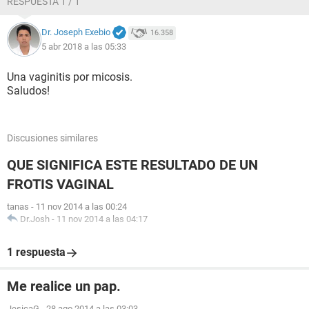
RESPUESTA 1 / 1
Dr. Joseph Exebio
16.358
5 abr 2018 a las 05:33
Una vaginitis por micosis.
Saludos!
Discusiones similares
QUE SIGNIFICA ESTE RESULTADO DE UN
FROTIS VAGINAL
tanas
-
11 nov 2014 a las 00:24
Dr.Josh
-
11 nov 2014 a las 04:17
1 respuesta
Me realice un pap.
JesicaG
-
28 ago 2014 a las 03:03