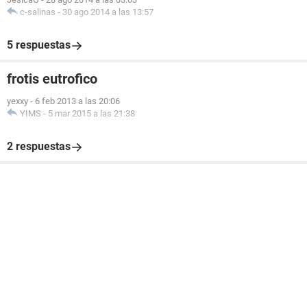
c-salinas
-
30 ago 2014 a las 13:57
5 respuestas
frotis eutrofico
yexxy
-
6 feb 2013 a las 20:06
YIMS
-
5 mar 2015 a las 21:38
2 respuestas