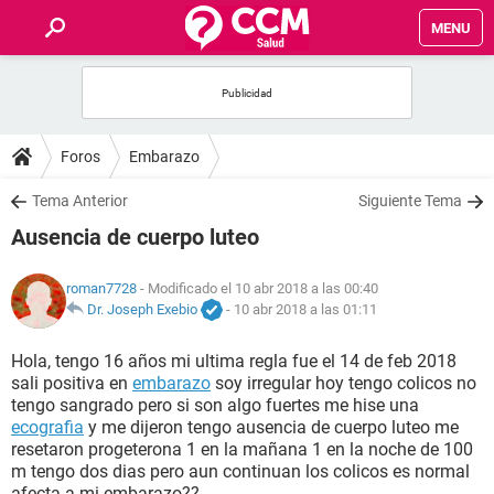
MENU
INICIO
FOROS
Foros
Embarazo
SALUD
Tema Anterior
Siguiente Tema
Ausencia de cuerpo luteo
FAMILIA
roman7728
- Modificado el 10 abr 2018 a las 00:40
NUTRICIÓN
Dr. Joseph Exebio
-
10 abr 2018 a las 01:11
Hola, tengo 16 años mi ultima regla fue el 14 de feb 2018
BIENESTAR
sali positiva en
embarazo
soy irregular hoy tengo colicos no
tengo sangrado pero si son algo fuertes me hise una
SEXUALIDAD
ecografia
y me dijeron tengo ausencia de cuerpo luteo me
resetaron progeterona 1 en la mañana 1 en la noche de 100
m tengo dos dias pero aun continuan los colicos es normal
GLOSARIO
afecta a mi embarazo??