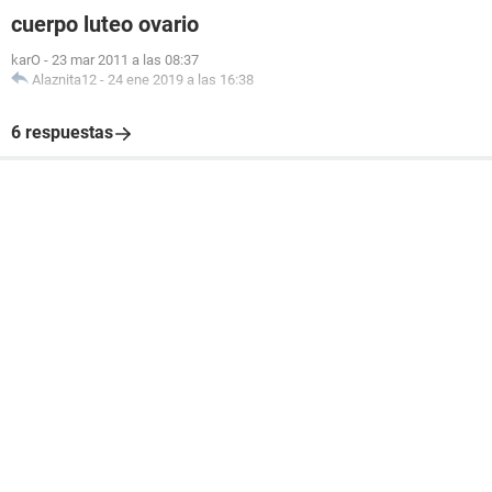
cuerpo luteo ovario
karO
-
23 mar 2011 a las 08:37
Alaznita12
-
24 ene 2019 a las 16:38
6 respuestas