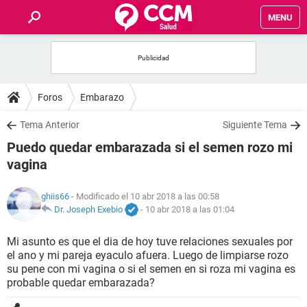
MENU
INICIO
FOROS
Foros
Embarazo
SALUD
Tema Anterior
Siguiente Tema
Puedo quedar embarazada si el semen rozo mi
FAMILIA
vagina
NUTRICIÓN
ghiis66
- Modificado el 10 abr 2018 a las 00:58
Dr. Joseph Exebio
-
10 abr 2018 a las 01:04
BIENESTAR
Mi asunto es que el dia de hoy tuve relaciones sexuales por
el ano y mi pareja eyaculo afuera. Luego de limpiarse rozo
SEXUALIDAD
su pene con mi vagina o si el semen en si roza mi vagina es
probable quedar embarazada?
GLOSARIO