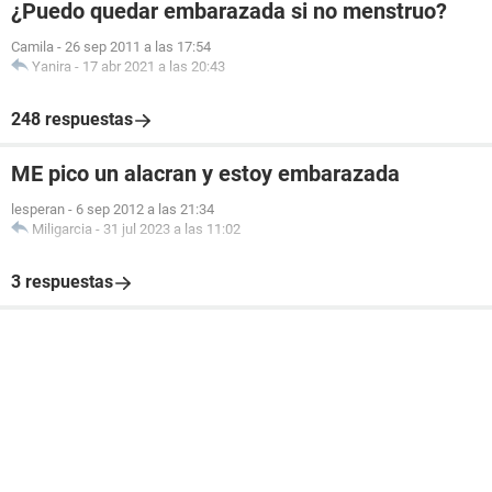
¿Puedo quedar embarazada si no menstruo?
Camila
-
26 sep 2011 a las 17:54
Yanira
-
17 abr 2021 a las 20:43
248 respuestas
ME pico un alacran y estoy embarazada
lesperan
-
6 sep 2012 a las 21:34
Miligarcia
-
31 jul 2023 a las 11:02
3 respuestas