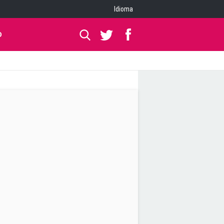
Idioma
O