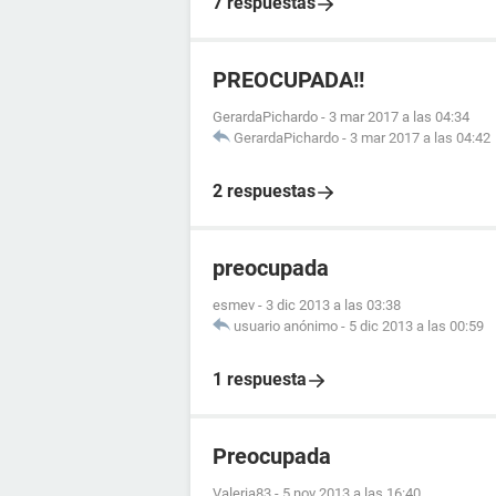
7 respuestas
PREOCUPADA!!
GerardaPichardo
-
3 mar 2017 a las 04:34
GerardaPichardo
-
3 mar 2017 a las 04:42
2 respuestas
preocupada
esmev
-
3 dic 2013 a las 03:38
usuario anónimo
-
5 dic 2013 a las 00:59
1 respuesta
Preocupada
Valeria83
-
5 nov 2013 a las 16:40