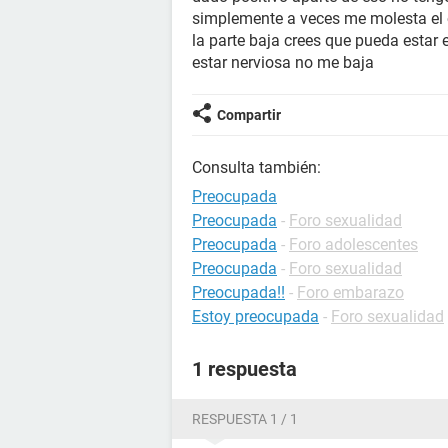
simplemente a veces me molesta el o
la parte baja crees que pueda estar
estar nerviosa no me baja
Compartir
Consulta también:
Preocupada
Preocupada
-
Foro sexualidad
Preocupada
-
Foro adolescentes
Preocupada
-
Foro sexualidad
Preocupada!!
-
Foro embarazo
Estoy preocupada
-
Foro sexualidad
1 respuesta
RESPUESTA 1 / 1