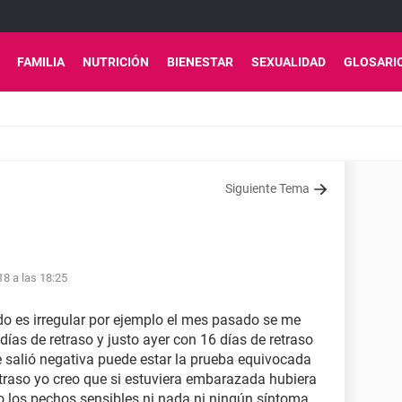
FAMILIA
NUTRICIÓN
BIENESTAR
SEXUALIDAD
GLOSARI
Siguiente Tema
18 a las 18:25
o es irregular por ejemplo el mes pasado se me
días de retraso y justo ayer con 16 días de retraso
 salió negativa puede estar la prueba equivocada
traso yo creo que si estuviera embarazada hubiera
o los pechos sensibles ni nada ni ningún síntoma