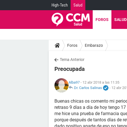
High-Tech
Salud
FOROS
SALUD
Foros
Embarazo
Tema Anterior
Preocupada
Alba97
- 12 abr 2018 a las 11:35
Dr. Carlos Salinas
-
12 abr 20
Buenas chicas os comento mi period
retraso 9 días a día de hoy tengo 17 
me hice una prueba de farmacia que
porque después de tantos días de re
dado positivo aparte de eso no teng