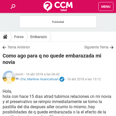
MENU
INICIO
FOROS
Foros
Embarazo
SALUD
Tema Anterior
Siguiente Tema
Como ago para q no quede embarazada mi
FAMILIA
novia
NUTRICIÓN
kevin
- 16 abr 2018 a las 06:42
Dra. Marlene Huancahuari
-
16 abr 2018 a las 13:12
BIENESTAR
Hola,
hola con hace 15 dias atrad tubimos relaciones cn mi novia
SEXUALIDAD
y el preservativo se rempio inmediatamente se tomo la
pastilla del dia despues aller ocurrio lo mismo..hay
posibilidades de q quede embarazada o la el efecto de la
GLOSARIO