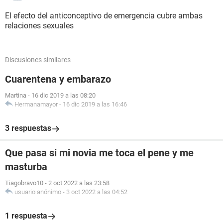
El efecto del anticonceptivo de emergencia cubre ambas
relaciones sexuales
Discusiones similares
Cuarentena y embarazo
Martina
-
16 dic 2019 a las 08:20
Hermanamayor
-
16 dic 2019 a las 16:46
3 respuestas
Que pasa si mi novia me toca el pene y me
masturba
Tiagobravo10
-
2 oct 2022 a las 23:58
usuario anónimo
-
3 oct 2022 a las 04:52
1 respuesta