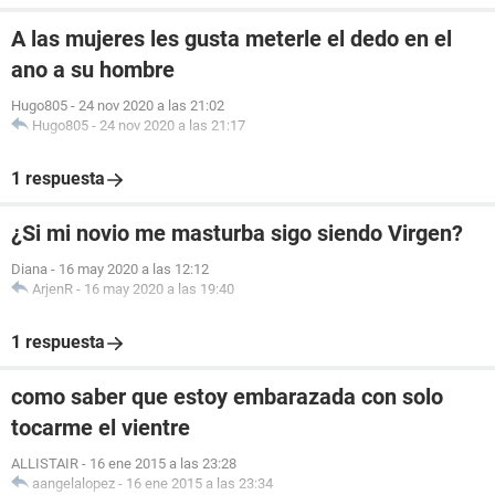
A las mujeres les gusta meterle el dedo en el
ano a su hombre
Hugo805
-
24 nov 2020 a las 21:02
Hugo805
-
24 nov 2020 a las 21:17
1 respuesta
¿Si mi novio me masturba sigo siendo Virgen?
Diana
-
16 may 2020 a las 12:12
ArjenR
-
16 may 2020 a las 19:40
1 respuesta
como saber que estoy embarazada con solo
tocarme el vientre
ALLISTAIR
-
16 ene 2015 a las 23:28
aangelalopez
-
16 ene 2015 a las 23:34