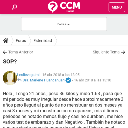
MENU
INICIO
FOROS
Foros
Esterilidad
SALUD
Tema Anterior
Siguiente Tema
SOP?
FAMILIA
Leslievegalml
- 16 abr 2018 a las 13:05
NUTRICIÓN
Dra. Marlene Huancahuari
-
16 abr 2018 a las 13:10
Hola , Tengo 21 años , peso 86 kilos y mido 1.68 , pasa que
BIENESTAR
mi periodo es muy irregular desde hace aproximadamente 3
años pero llegué al punto de no menstruar en dos meses ya
SEXUALIDAD
casi 3 meses y mi menstruación no aparece , mis últimos
periodos he notado menos flujo y casi no duraban , me hice
varios test de embarazo y dan Negativo . También he notado
GLOSARIO
que me siento muy sin ganas de actividad física y en el