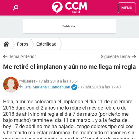
MENU
INICIO
FOROS
Foros
Esterilidad
SALUD
Tema Anterior
Siguiente Tema
Me retiré el implanon y aún no me llega mi regla
FAMILIA
Yviijuarez
- 17 abr 2018 a las 16:51
NUTRICIÓN
Dra. Marlene Huancahuari
-
17 abr 2018 a las 17:40
Hola, a mi me colocaron el implanon el dia 11 de diciembre
BIENESTAR
2015 dure con el 2 años me lo retire el mes de febrero de
2018 de ahi vino mi regla el dia 7 de marzo (por cierto me
SEXUALIDAD
bajo mucho) termine el dia 11 de marzo... y a la fecha de
hoy 17 de abril no me ha bajado.. tengo dolores tipo colicos
y he tenido malestar estomacal he mantenido relaciones sin
GLOSARIO
protección con mi pareja ya me hice 2 pruebas de embarazo