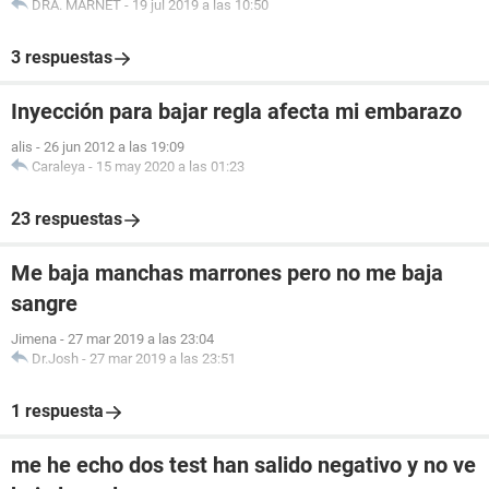
DRA. MARNET
-
19 jul 2019 a las 10:50
3 respuestas
Inyección para bajar regla afecta mi embarazo
alis
-
26 jun 2012 a las 19:09
Caraleya
-
15 may 2020 a las 01:23
23 respuestas
Me baja manchas marrones pero no me baja
sangre
Jimena
-
27 mar 2019 a las 23:04
Dr.Josh
-
27 mar 2019 a las 23:51
1 respuesta
me he echo dos test han salido negativo y no ve