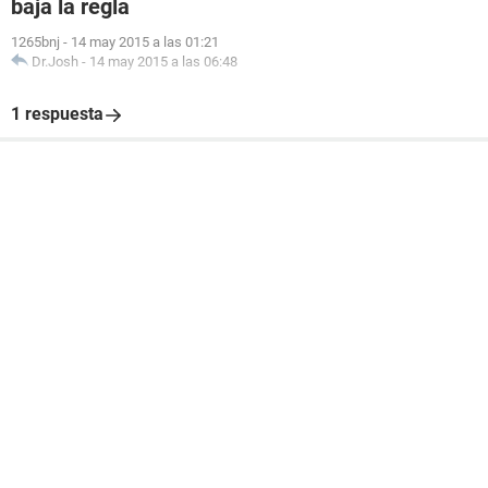
baja la regla
1265bnj
-
14 may 2015 a las 01:21
Dr.Josh
-
14 may 2015 a las 06:48
1 respuesta