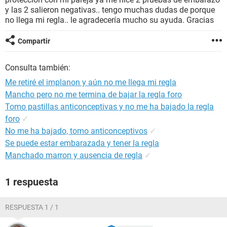
y las 2 salieron negativas.. tengo muchas dudas de porque
no llega mi regla.. le agradecería mucho su ayuda. Gracias
Compartir
Consulta también:
Me retiré el implanon y aún no me llega mi regla
Mancho pero no me termina de bajar la regla foro
Tomo pastillas anticonceptivas y no me ha bajado la regla
foro
✓
No me ha bajado, tomo anticonceptivos
✓
Se puede estar embarazada y tener la regla
Manchado marron y ausencia de regla
✓
1 respuesta
RESPUESTA 1 / 1