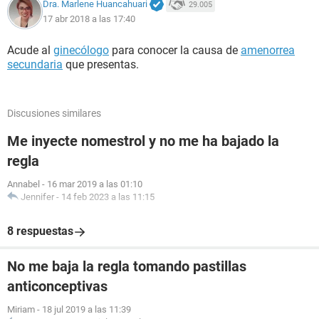
Dra. Marlene Huancahuari
29.005
17 abr 2018 a las 17:40
Acude al
ginecólogo
para conocer la causa de
amenorrea
secundaria
que presentas.
Discusiones similares
Me inyecte nomestrol y no me ha bajado la
regla
Annabel
-
16 mar 2019 a las 01:10
Jennifer
-
14 feb 2023 a las 11:15
8 respuestas
No me baja la regla tomando pastillas
anticonceptivas
Miriam
-
18 jul 2019 a las 11:39