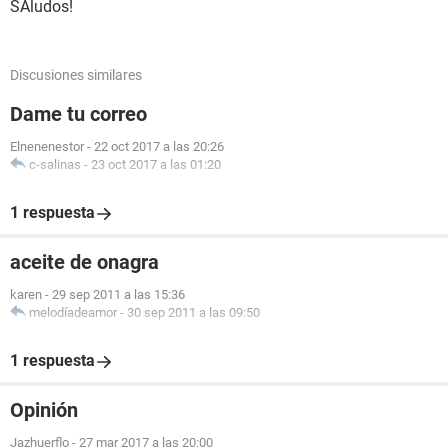
SAludos!
Discusiones similares
Dame tu correo
Elnenenestor
-
22 oct 2017 a las 20:26
c-salinas
-
23 oct 2017 a las 01:20
1 respuesta
aceite de onagra
karen
-
29 sep 2011 a las 15:36
melodíadeamor
-
30 sep 2011 a las 09:50
1 respuesta
Opinión
Jazhuerflo
-
27 mar 2017 a las 20:00