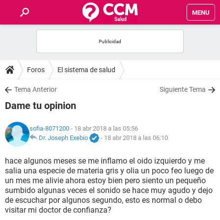
MENU
INICIO
FOROS
Foros
El sistema de salud
SALUD
Tema Anterior
Siguiente Tema
Dame tu opinion
FAMILIA
sofia-8071200
- 18 abr 2018 a las 05:56
NUTRICIÓN
Dr. Joseph Exebio
-
18 abr 2018 a las 06:10
hace algunos meses se me inflamo el oido izquierdo y me
BIENESTAR
salia una especie de materia gris y olia un poco feo luego de
un mes me alivie ahora estoy bien pero siento un pequeño
SEXUALIDAD
sumbido algunas veces el sonido se hace muy agudo y dejo
de escuchar por algunos segundo, esto es normal o debo
visitar mi doctor de confianza?
GLOSARIO