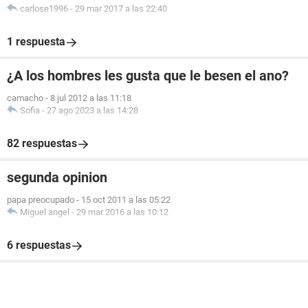
carlose1996
-
29 mar 2017 a las 22:40
1 respuesta
¿A los hombres les gusta que le besen el ano?
camacho
-
8 jul 2012 a las 11:18
Sofia
-
27 ago 2023 a las 14:28
82 respuestas
segunda opinion
papa preocupado
-
15 oct 2011 a las 05:22
Miguel angel
-
29 mar 2016 a las 10:12
6 respuestas