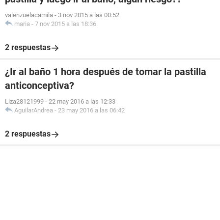
valenzuelacamila
-
3 nov 2015 a las 00:52
maria
-
7 nov 2015 a las 18:36
2 respuestas
¿Ir al baño 1 hora después de tomar la pastilla
anticonceptiva?
Liza28121999
-
22 may 2016 a las 12:33
AguilarAndrea
-
23 may 2016 a las 06:42
2 respuestas