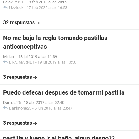
Lola212121
-
18 feb 2016 a las 23:09
Lizzteck
-
17 feb 2022 a las 16:53
32 respuestas
No me baja la regla tomando pastillas
anticonceptivas
Miriam
-
18 jul 2019 a las 11:39
DRA. MARNET
-
19 jul 2019 a las 10:50
3 respuestas
Puedo defecar despues de tomar mi pastilla
Daniela25
-
18 abr 2012 a las 02:40
Danistone25
-
5 jun 2016 a las 23:47
3 respuestas
pastilla y luego ir al baño, algun riesgo??