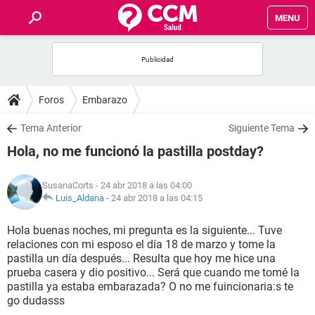
MENU
INICIO
FOROS
Foros
Embarazo
SALUD
Tema Anterior
Siguiente Tema
Hola, no me funcionó la pastilla postday?
FAMILIA
SusanaCorts
- 24 abr 2018 a las 04:00
NUTRICIÓN
Luis_Aldana
-
24 abr 2018 a las 04:15
Hola buenas noches, mi pregunta es la siguiente... Tuve
BIENESTAR
relaciones con mi esposo el día 18 de marzo y tome la
pastilla un día después... Resulta que hoy me hice una
SEXUALIDAD
prueba casera y dio positivo... Será que cuando me tomé la
pastilla ya estaba embarazada? O no me fuincionaria:s te
go dudasss
GLOSARIO