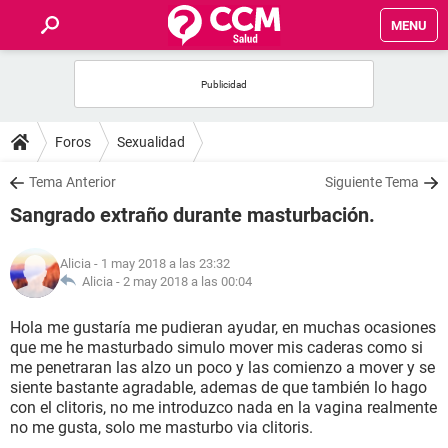
MENU
INICIO
FOROS
Foros
Sexualidad
SALUD
Tema Anterior
Siguiente Tema
Sangrado extraño durante masturbación.
FAMILIA
Alicia
- 1 may 2018 a las 23:32
NUTRICIÓN
Alicia -
2 may 2018 a las 00:04
Hola me gustaría me pudieran ayudar, en muchas ocasiones
BIENESTAR
que me he masturbado simulo mover mis caderas como si
me penetraran las alzo un poco y las comienzo a mover y se
SEXUALIDAD
siente bastante agradable, ademas de que también lo hago
con el clitoris, no me introduzco nada en la vagina realmente
no me gusta, solo me masturbo via clitoris.
GLOSARIO