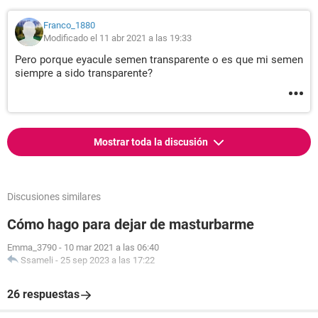
Franco_1880
Modificado el 11 abr 2021 a las 19:33
Pero porque eyacule semen transparente o es que mi semen
siempre a sido transparente?
Mostrar toda la discusión
Discusiones similares
Cómo hago para dejar de masturbarme
Emma_3790
-
10 mar 2021 a las 06:40
Ssameli
-
25 sep 2023 a las 17:22
26 respuestas