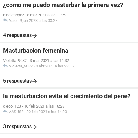
¿como me puedo masturbar la primera vez?
nicolenopez
-
8 mar 2021 a las 11:29
Vale
-
9 jun 2023 a las 03:27
4 respuestas
Masturbacion femenina
Violetta_9082
-
3 mar 2021 a las 11:32
Violetta_9082
-
4 abr 2021 a las 23:55
5 respuestas
la masturbacion evita el crecimiento del pene?
diego_123
-
16 feb 2021 a las 18:28
AASH82
-
20 feb 2021 a las 14:20
3 respuestas