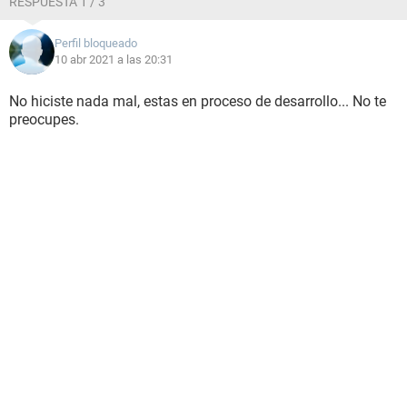
RESPUESTA 1 / 3
Perfil bloqueado
10 abr 2021 a las 20:31
No hiciste nada mal, estas en proceso de desarrollo... No te
preocupes.