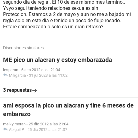
segundo dia de regla.. El 10 de ese mismo mes termino..
Yvyo segui teniendo relaciones sexuales sin
Proteccion. Estamos a 2 de mayo y aun no me a bajado mi
regla solo en este dia e tenido un poco de flujo rosado.
Estare enmaeazada o solo es un gran retraso?
Discusiones similares
ME pico un alacran y estoy embarazada
lesperan
-
6 sep 2012 a las 21:34
Miligarcia
-
31 jul 2023 a las 11:02
3 respuestas
ami esposa la pico un alacran y tine 6 meses de
embarazo
melky moran
-
25 dic 2012 a las 21:04
Abigail P.
-
25 dic 2012 a las 21:37