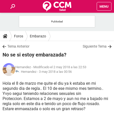
MENU
INICIO
FOROS
Foros
Embarazo
SALUD
Tema Anterior
Siguiente Tema
No se si estoy embarazada?
FAMILIA
Hernandez
- Modificado el 2 may 2018 a las 22:53
NUTRICIÓN
Hernandez -
3 may 2018 a las 00:56
Hola el 8 de marzo me quite el diu ya k estaba en mi
BIENESTAR
segundo dia de regla.. El 10 de ese mismo mes termino..
Yvyo segui teniendo relaciones sexuales sin
SEXUALIDAD
Proteccion. Estamos a 2 de mayo y aun no me a bajado mi
regla solo en este dia e tenido un poco de flujo rosado.
Estare enmaeazada o solo es un gran retraso?
GLOSARIO