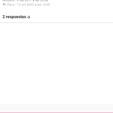
Aninomi
-
9 feb 2017 a las 23:38
Paco
-
12 oct 2022 a las 13:03
2 respuestas