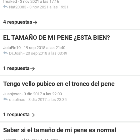
freaked
-
3 nov 2021 a las 17:16
Nat20083
-
3 nov 2021 a las 19:31
4 respuestas
EL TAMAÑO DE MI PENE ¿ESTA BIEN?
JotaEle10
-
19 sep 2018 a las 21:40
Dr.Josh
-
20 sep 2018 a las 03:49
1 respuesta
Tengo vello pubico en el tronco del pene
Juanjoser
-
3 dic 2017 a las 22:09
c-salinas
-
3 dic 2017 a las 23:35
1 respuesta
Saber si el tamaño de mi pene es normal