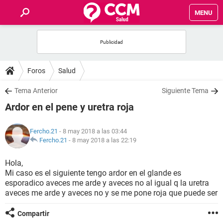
MENU
INICIO
FOROS
Foros
Salud
SALUD
Tema Anterior
Siguiente Tema
Ardor en el pene y uretra roja
FAMILIA
Fercho.21
- 8 may 2018 a las 03:44
NUTRICIÓN
Fercho.21
-
8 may 2018 a las 22:19
Hola,
BIENESTAR
Mi caso es el siguiente tengo ardor en el glande es
esporadico aveces me arde y aveces no al igual q la uretra
SEXUALIDAD
aveces me arde y aveces no y se me pone roja que puede ser
Compartir
GLOSARIO