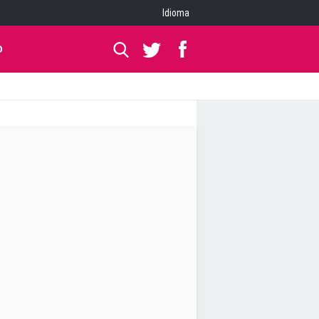
Idioma
O