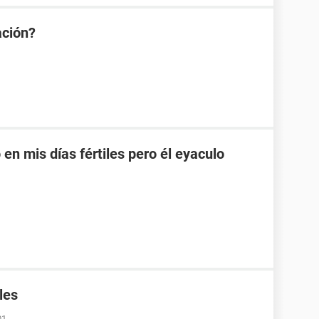
ación?
en mis días fértiles pero él eyaculo
les
01