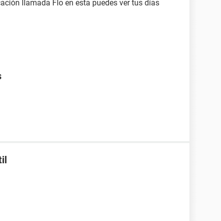
cación llamada Flo en esta puedes ver tus días
s
il