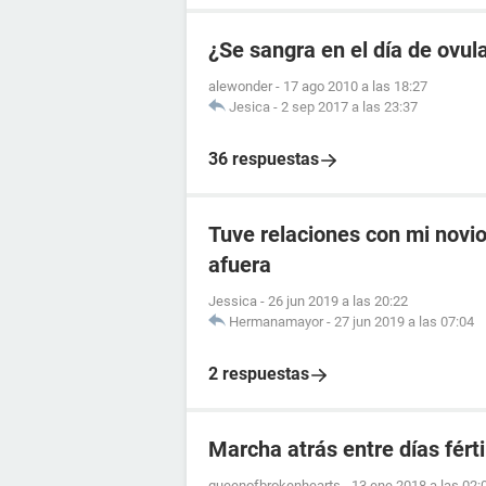
¿Se sangra en el día de ovul
alewonder
-
17 ago 2010 a las 18:27
Jesica
-
2 sep 2017 a las 23:37
36 respuestas
Tuve relaciones con mi novio 
afuera
Jessica
-
26 jun 2019 a las 20:22
Hermanamayor
-
27 jun 2019 a las 07:04
2 respuestas
Marcha atrás entre días férti
queenofbrokenhearts
-
13 ene 2018 a las 02: