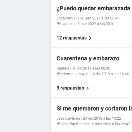
¿Puedo quedar embarazada si
Erica240517
-
28 sep 2017 a las 06:47
Jasmin
-
6 mar 2022 a las 03:31
12 respuestas
Cuarentena y embarazo
Martina
-
16 dic 2019 a las 08:20
Hermanamayor
-
16 dic 2019 a las 16:46
3 respuestas
Si me quemaron y cortaron 
JessicaAlicea
-
24 dic 2018 a las 14:22
Estefanyfrasser
-
5 may 2023 a las 22:47