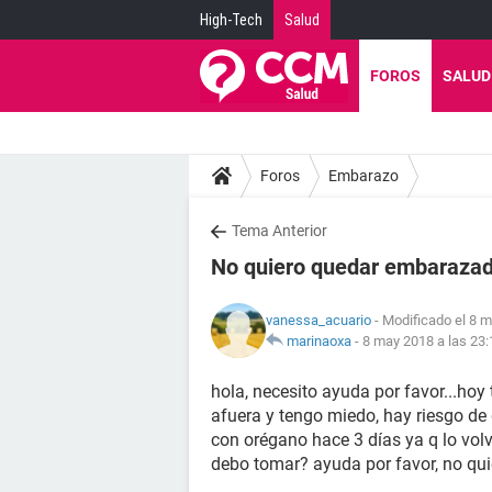
High-Tech
Salud
FOROS
SALUD
Foros
Embarazo
Tema Anterior
No quiero quedar embaraza
vanessa_acuario
- Modificado el 8 m
marinaoxa
-
8 may 2018 a las 23:
hola, necesito ayuda por favor...hoy
afuera y tengo miedo, hay riesgo d
con orégano hace 3 días ya q lo volv
debo tomar? ayuda por favor, no qu