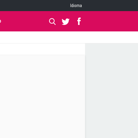
Idioma
O