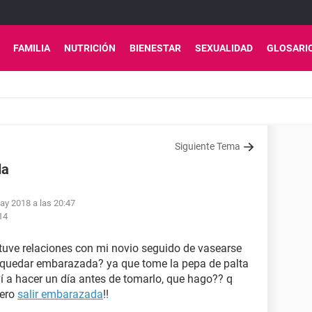
FAMILIA
NUTRICIÓN
BIENESTAR
SEXUALIDAD
GLOSARI
Siguiente Tema
da
ay 2018 a las 20:47
14
 tuve relaciones con mi novio seguido de vasearse
e quedar embarazada? ya que tome la pepa de palta
í a hacer un día antes de tomarlo, que hago?? q
iero
salir embarazada
!!