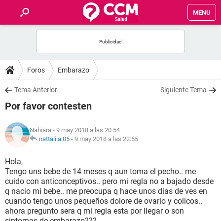
MENU
INICIO
FOROS
Foros
Embarazo
SALUD
Tema Anterior
Siguiente Tema
Por favor contesten
FAMILIA
Nahiara
- 9 may 2018 a las 20:54
NUTRICIÓN
nattaliia.05
-
9 may 2018 a las 22:55
Hola,
BIENESTAR
Tengo uns bebe de 14 meses q aun toma el pecho.. me
cuido con anticonceptivos.. pero mi regla no a bajado desde
SEXUALIDAD
q nacio mi bebe.. me preocupa q hace unos dias de ves en
cuando tengo unos pequeños dolore de ovario y colicos..
ahora pregunto sera q mi regla esta por llegar o son
GLOSARIO
sintomas de embarazo???