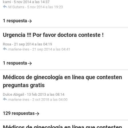
kami
-
5 nov 2014 a las 14:37
M Gutarra
-
5 nov 2014 a las 19:23
1 respuesta
Urgencia !!! Por favor doctora conteste !
Rosa
-
21 sep 2014 a las 04:19
marlene-ines
-
21 sep 2014 a las 04:41
1 respuesta
Médicos de ginecología en línea que contesten
preguntas gratis
Dulce Abigail
-
13 feb 2013 a las 08:14
marlene-ines
-
2 oct 2018 a las 04:00
129 respuestas
Médicos de ginecología en línea que contesten