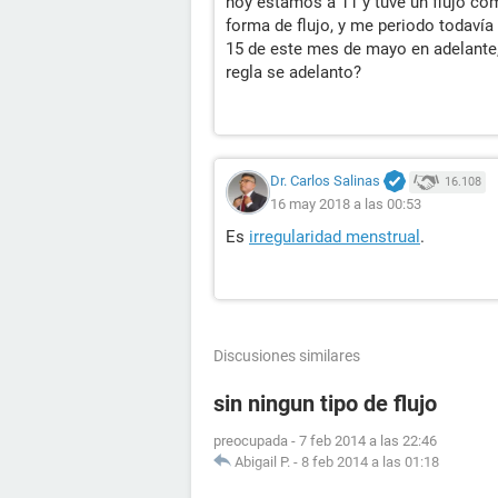
hoy estamos a 11 y tuve un flujo c
forma de flujo, y me periodo todavía 
15 de este mes de mayo en adelante,
regla se adelanto?
Dr. Carlos Salinas
16.108
16 may 2018 a las 00:53
Es
irregularidad menstrual
.
Discusiones similares
sin ningun tipo de flujo
preocupada
-
7 feb 2014 a las 22:46
Abigail P.
-
8 feb 2014 a las 01:18