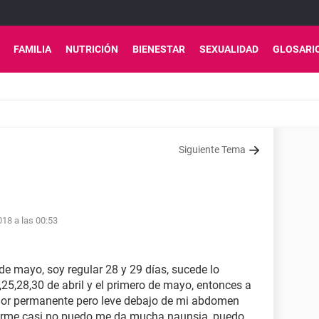
FAMILIA
NUTRICIÓN
BIENESTAR
SEXUALIDAD
GLOSARI
Siguiente Tema
18 a las 00:53
 de mayo, soy regular 28 y 29 días, sucede lo
2,25,28,30 de abril y el primero de mayo, entonces a
olor permanente pero leve debajo de mi abdomen
illarme casi no puedo me da mucha naunsia, puedo