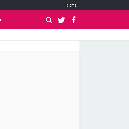
Idioma
O