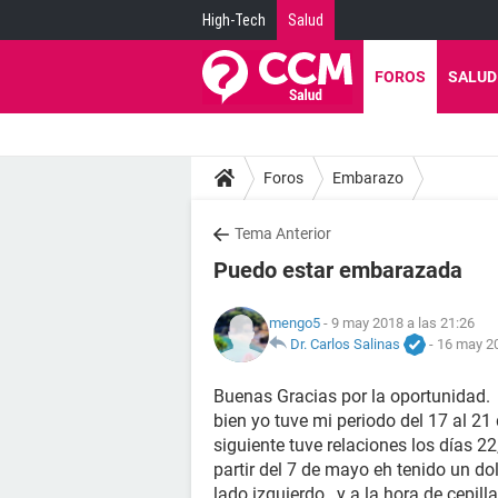
High-Tech
Salud
FOROS
SALUD
Foros
Embarazo
Tema Anterior
Puedo estar embarazada
mengo5
- 9 may 2018 a las 21:26
Dr. Carlos Salinas
-
16 may 20
Buenas Gracias por la oportunidad.
bien yo tuve mi periodo del 17 al 21
siguiente tuve relaciones los días 2
partir del 7 de mayo eh tenido un d
lado izquierdo , y a la hora de cep