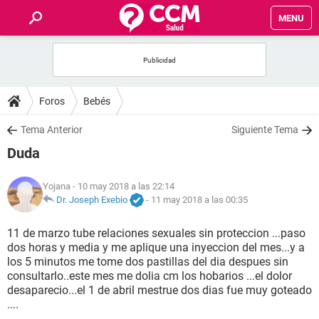
MENU
INICIO
FOROS
Foros
Bebés
SALUD
Tema Anterior
Siguiente Tema
Duda
FAMILIA
Yojana
- 10 may 2018 a las 22:14
NUTRICIÓN
Dr. Joseph Exebio
-
11 may 2018 a las 00:35
11 de marzo tube relaciones sexuales sin proteccion ...paso
BIENESTAR
dos horas y media y me aplique una inyeccion del mes...y a
los 5 minutos me tome dos pastillas del dia despues sin
SEXUALIDAD
consultarlo..este mes me dolia cm los hobarios ...el dolor
desaparecio...el 1 de abril mestrue dos dias fue muy goteado
....
GLOSARIO