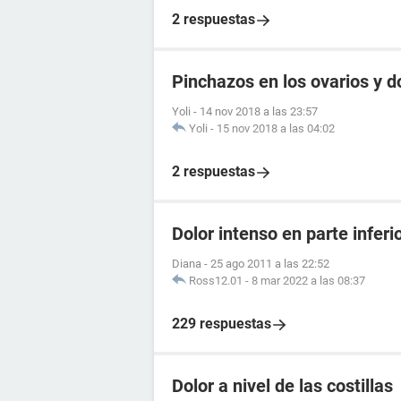
2 respuestas
Pinchazos en los ovarios y d
Yoli
-
14 nov 2018 a las 23:57
Yoli
-
15 nov 2018 a las 04:02
2 respuestas
Dolor intenso en parte infer
Diana
-
25 ago 2011 a las 22:52
Ross12.01
-
8 mar 2022 a las 08:37
229 respuestas
Dolor a nivel de las costillas