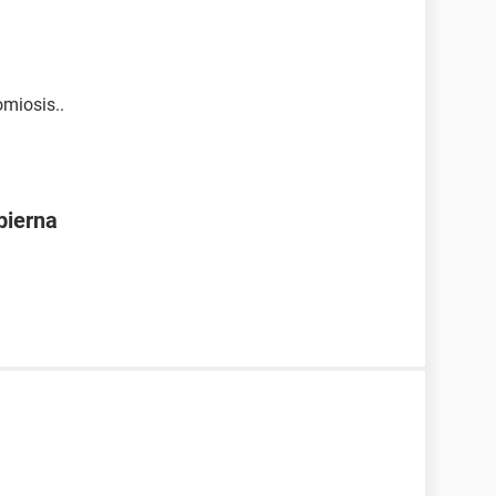
miosis..
pierna