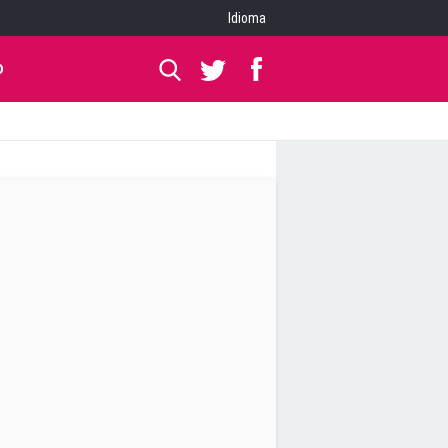
Idioma
O