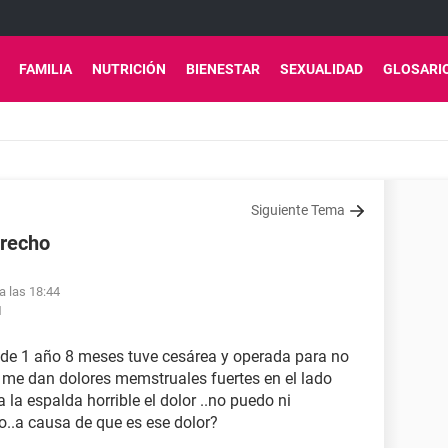
FAMILIA
NUTRICIÓN
BIENESTAR
SEXUALIDAD
GLOSARI
Siguiente Tema
erecho
a las 18:44
1
 de 1 año 8 meses tuve cesárea y operada para no
 me dan dolores memstruales fuertes en el lado
la espalda horrible el dolor ..no puedo ni
..a causa de que es ese dolor?