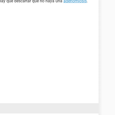
hay que descartar que no haya una
adenomiosis
.