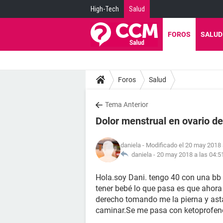
High-Tech
Salud
FOROS
SALUD
Foros
Salud
Tema Anterior
Dolor menstrual en ovario d
daniela
- Modificado el 20 may 2018 
daniela -
20 may 2018 a las 04:5
Hola.soy Dani. tengo 40 con una bb
tener bebé lo que pasa es que ahora
derecho tomando me la pierna y asta 
caminar.Se me pasa con ketoprofeno