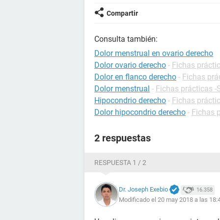
Compartir
Consulta también:
Dolor menstrual en ovario derecho
Dolor ovario derecho
-
Fichas prácti
Dolor en flanco derecho
-
Fichas prá
Dolor menstrual
-
Fichas prácticas -
Hipocondrio derecho
-
Fichas prácti
Dolor hipocondrio derecho
-
Fichas p
2 respuestas
RESPUESTA 1 / 2
Dr. Joseph Exebio
16.358
Modificado el 20 may 2018 a las 18: