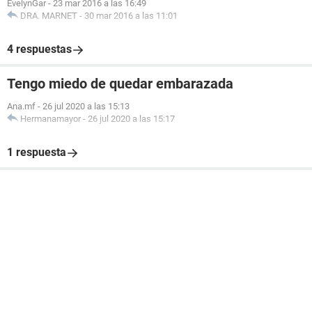
EvelynGar
-
23 mar 2016 a las 16:49
DRA. MARNET
-
30 mar 2016 a las 11:01
4 respuestas
Tengo miedo de quedar embarazada
Ana.mf
-
26 jul 2020 a las 15:13
Hermanamayor
-
26 jul 2020 a las 15:17
1 respuesta