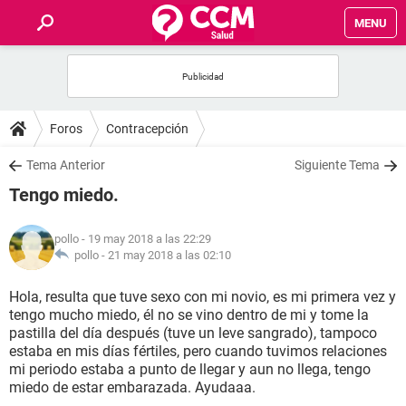
MENU
INICIO
FOROS
Foros
Contracepción
SALUD
Tema Anterior
Siguiente Tema
Tengo miedo.
FAMILIA
pollo
- 19 may 2018 a las 22:29
NUTRICIÓN
pollo -
21 may 2018 a las 02:10
Hola, resulta que tuve sexo con mi novio, es mi primera vez y
BIENESTAR
tengo mucho miedo, él no se vino dentro de mi y tome la
pastilla del día después (tuve un leve sangrado), tampoco
SEXUALIDAD
estaba en mis días fértiles, pero cuando tuvimos relaciones
mi periodo estaba a punto de llegar y aun no llega, tengo
miedo de estar embarazada. Ayudaaa.
GLOSARIO