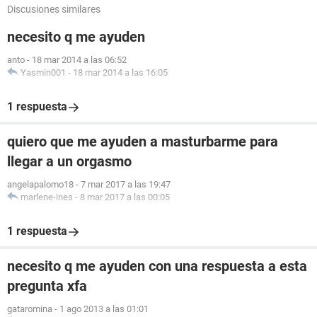
Discusiones similares
necesito q me ayuden
anto
-
18 mar 2014 a las 06:52
Yasmin001
-
18 mar 2014 a las 16:05
1 respuesta
quiero que me ayuden a masturbarme para
llegar a un orgasmo
angelapalomo18
-
7 mar 2017 a las 19:47
marlene-ines
-
8 mar 2017 a las 00:05
1 respuesta
necesito q me ayuden con una respuesta a esta
pregunta xfa
gataromina
-
1 ago 2013 a las 01:01