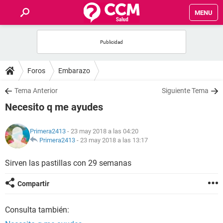
MENU
INICIO
FOROS
Foros
Embarazo
SALUD
Tema Anterior
Siguiente Tema
Necesito q me ayudes
FAMILIA
Primera2413
- 23 may 2018 a las 04:20
NUTRICIÓN
Primera2413
-
23 may 2018 a las 13:17
Sirven las pastillas con 29 semanas
BIENESTAR
Compartir
SEXUALIDAD
Consulta también:
GLOSARIO