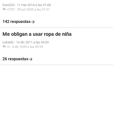
Dani223
-
11 mar 2014 a las 01:08
C707
-
29 jun 2020 a las 01:31
142 respuestas
Me obligan a usar ropa de niña
cokeldv
-
16 dic 2011 a las 04:53
O
-
4 dic 2020 a las 05:33
26 respuestas