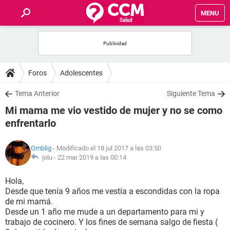
MENU
INICIO
FOROS
Foros
Adolescentes
SALUD
Tema Anterior
Siguiente Tema
Mi mama me vio vestido de mujer y no se como
FAMILIA
enfrentarlo
NUTRICIÓN
Omblig
- Modificado el 18 jul 2017 a las 03:50
jolu -
22 mar 2019 a las 00:14
BIENESTAR
Hola,
Desde que tenía 9 años me vestía a escondidas con la ropa
SEXUALIDAD
de mi mamá.
Desde un 1 año me mude a un departamento para mi y
trabajo de cocinero. Y los fines de semana salgo de fiesta (
GLOSARIO