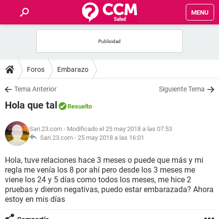
MENU
INICIO
FOROS
Foros
Embarazo
SALUD
Tema Anterior
Siguiente Tema
Hola que tal
Resuelto
FAMILIA
Sari.23.com
- Modificado el 25 may 2018 a las 07:53
NUTRICIÓN
Sari.23.com -
25 may 2018 a las 16:01
Hola, tuve relaciones hace 3 meses o puede que más y mi
BIENESTAR
regla me venía los 8 por ahí pero desde los 3 meses me
viene los 24 y 5 días como todos los meses, me hice 2
SEXUALIDAD
pruebas y dieron negativas, puedo estar embarazada? Ahora
estoy en mis días
GLOSARIO