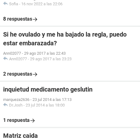
Sofia
-
16 nov 2022 a las 22:06
8 respuestas
Si he ovulado y me ha bajado la regla, puedo
estar embarazada?
Ann02077
-
29 ago 2017 a las 22:43
Ann02077
-
29 ago 2017 a las 23:23
2 respuestas
inquietud medicamento geslutin
marqueza2636
-
23 jul 2014 a las 17:13
Dr.Josh
-
23 jul 2014 a las 18:00
1 respuesta
Matriz caida