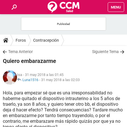
MENU
INICIO
FOROS
Foros
Contracepción
SALUD
Tema Anterior
Siguiente Tema
Quiero embarazarme
FAMILIA
Isa
- 31 may 2018 a las 01:45
NUTRICIÓN
Luna1516
-
31 may 2018 a las 02:03
Hola, para empezar sé que es una irresponsabilidad no
BIENESTAR
haberme quitado el dispositivo intrauterino a los 5 años de
traerlo, ya son 8 años, y quiero tener otro bb, el dispositivo
SEXUALIDAD
deja d hacer efecto? Tendrá consecuencias? Tardare mucho
en embarazarme por tanto tiempo trayendolo, o por el
contrario, me embarazare más rápido quizás por que ya no
GLOSARIO
tenga efecto el dispositivo?