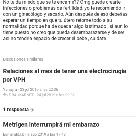
No te da miedo que se te encarne?? Omg puede crearte
infecciones o problemas de fertilidad, yo te recomiendo ir
con un ginecólogo y sacarlo, Aún después de eso deberías
esperar un tiempo en que tu útero retorne todo a su
normalidad porque ha de quedar algo lastimado , si aun lo
tiene puesto no creo que pueda desembarazarse y de ser
asi.no tendria espacio de crecer el bebe , cuidate
Discusiones similares
Relaciones al mes de tener una electrocirugía
por VPH
Yahayra
-
23 jul 2019 a las 22:36
DRA. MARNET
-
24 jul 2019 a las 09:32
1 respuesta
Metrigen interrumpirá mi embarazo
Esmeralda.b
-
9 ago 2019 a las 17:48