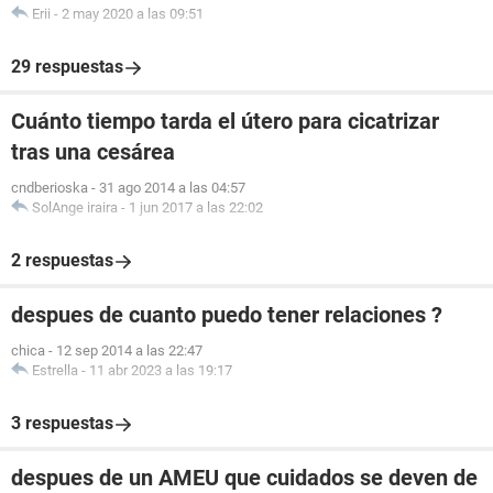
Erii
-
2 may 2020 a las 09:51
29 respuestas
Cuánto tiempo tarda el útero para cicatrizar
tras una cesárea
cndberioska
-
31 ago 2014 a las 04:57
SolAnge iraira
-
1 jun 2017 a las 22:02
2 respuestas
despues de cuanto puedo tener relaciones ?
chica
-
12 sep 2014 a las 22:47
Estrella
-
11 abr 2023 a las 19:17
3 respuestas
despues de un AMEU que cuidados se deven de