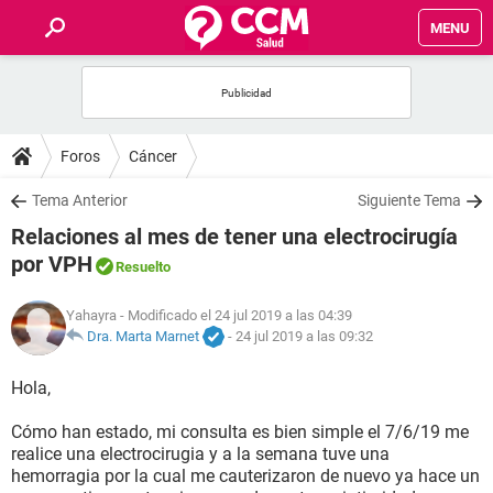
MENU
INICIO
FOROS
Foros
Cáncer
SALUD
Tema Anterior
Siguiente Tema
Relaciones al mes de tener una electrocirugía
FAMILIA
por VPH
Resuelto
NUTRICIÓN
Yahayra
- Modificado el 24 jul 2019 a las 04:39
Dra. Marta Marnet
-
24 jul 2019 a las 09:32
BIENESTAR
Hola,
SEXUALIDAD
Cómo han estado, mi consulta es bien simple el 7/6/19 me
realice una electrocirugia y a la semana tuve una
hemorragia por la cual me cauterizaron de nuevo ya hace un
GLOSARIO