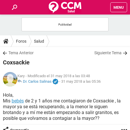
MENU
INICIO
FOROS
Foros
Salud
SALUD
Tema Anterior
Siguiente Tema
Coxsackie
FAMILIA
Kary
- Modificado el 31 may 2018 a las 03:48
NUTRICIÓN
Dr. Carlos Salinas
-
31 may 2018 a las 05:36
Hola,
BIENESTAR
Mis
bebés
de 2 y 1 años me contagiaron de Coxsackie , la
mayor ya se está recuperando, a la menor le siguen
SEXUALIDAD
brotando y a mí me están empezando a salir granitos, es
posible que volvamos a contagiar a la mayor??
GLOSARIO