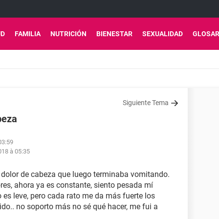
UD
FAMILIA
NUTRICIÓN
BIENESTAR
SEXUALIDAD
GLOSAR
Siguiente Tema
beza
03:59
18 à 05:35
e dolor de cabeza que luego terminaba vomitando.
res, ahora ya es constante, siento pesada mí
 es leve, pero cada rato me da más fuerte los
do.. no soporto más no sé qué hacer, me fui a