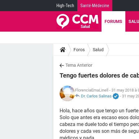
High-Tech
Santé-Médecine
FORUMS
SAL
Foros
Salud
Tema Anterior
Tengo fuertes dolores de ca
FlorenciaEmaLinell
- 31 may 2018 à 
Dr. Carlos Salinas
-
31 may 20
Hola, hace años que tengo un fuert
Solo que antes era escaso esos dolo
cabeza me duele todo el tiempo pero
dolores y cada ves son más de segui
médicos y nada.