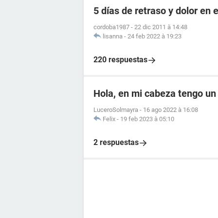
5 días de retraso y dolor en e
cordoba1987
-
22 dic 2011 à 14:48
lisanna
-
24 feb 2022 à 19:23
220 respuestas
Hola, en mi cabeza tengo un
LuceroSolmayra
-
16 ago 2022 à 16:08
Felix
-
19 feb 2023 à 05:10
2 respuestas