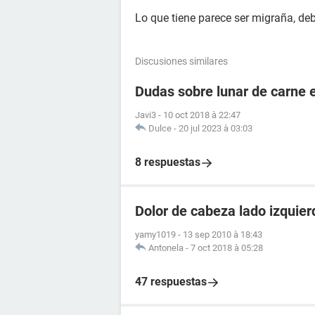
Lo que tiene parece ser migraña, deb
Discusiones similares
Dudas sobre lunar de carne 
Javi3
-
10 oct 2018 à 22:47
Dulce
-
20 jul 2023 à 03:03
8 respuestas
Dolor de cabeza lado izquier
yamy1019
-
13 sep 2010 à 18:43
Antonela
-
7 oct 2018 à 05:28
47 respuestas