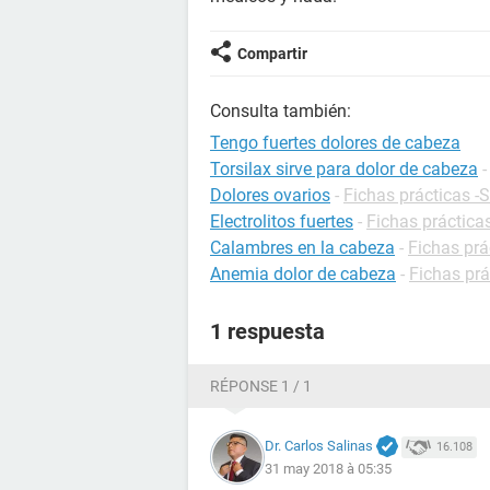
Compartir
Consulta también:
Tengo fuertes dolores de cabeza
Torsilax sirve para dolor de cabeza
Dolores ovarios
-
Fichas prácticas -
Electrolitos fuertes
-
Fichas prácticas
Calambres en la cabeza
-
Fichas prá
Anemia dolor de cabeza
-
Fichas prá
1 respuesta
RÉPONSE 1 / 1
Dr. Carlos Salinas
16.108
31 may 2018 à 05:35