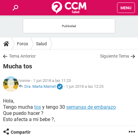
MENU
INICIO
FOROS
Foros
Salud
SALUD
Tema Anterior
Siguiente Tema
Mucha tos
FAMILIA
Ivonne
- 1 jun 2018 a las 11:23
NUTRICIÓN
Dra. Marta Marnet
-
1 jun 2018 a las 12:25
Hola,
BIENESTAR
Tengo mucha
tos
y tengo 30
semanas de embarazo
Que puedo hacer ?
SEXUALIDAD
Esto afecta a mi bebe ?,
Compartir
GLOSARIO