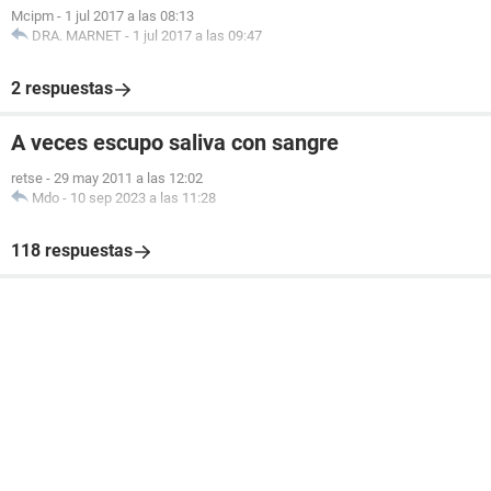
Mcipm
-
1 jul 2017 a las 08:13
DRA. MARNET
-
1 jul 2017 a las 09:47
2 respuestas
A veces escupo saliva con sangre
retse
-
29 may 2011 a las 12:02
Mdo
-
10 sep 2023 a las 11:28
118 respuestas