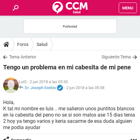
MENU
INICIO
FOROS
Foros
Salud
SALUD
Tema Anterior
Siguiente Tema
Tengo un problema en mi cabesita de mi pene
FAMILIA
LuiS
- 2 jun 2018 a las 05:30
NUTRICIÓN
Dr. Joseph Exebio
-
2 jun 2018 a las 05:58
Hola,
BIENESTAR
K tal mi nombre es luis .. me salieron unos puntitos blancos
en la cabesita del peno no se si son malos ase 15 dias tenia
SEXUALIDAD
2 hoy ya tengo varios y keria sacarme de esa duda alguien
me podia ayudar
GLOSARIO