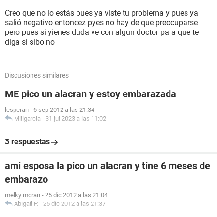
Creo que no lo estás pues ya viste tu problema y pues ya
salió negativo entoncez pyes no hay de que preocuparse
pero pues si yienes duda ve con algun doctor para que te
diga si sibo no
Discusiones similares
ME pico un alacran y estoy embarazada
lesperan
-
6 sep 2012 a las 21:34
Miligarcia
-
31 jul 2023 a las 11:02
3 respuestas
ami esposa la pico un alacran y tine 6 meses de
embarazo
melky moran
-
25 dic 2012 a las 21:04
Abigail P.
-
25 dic 2012 a las 21:37