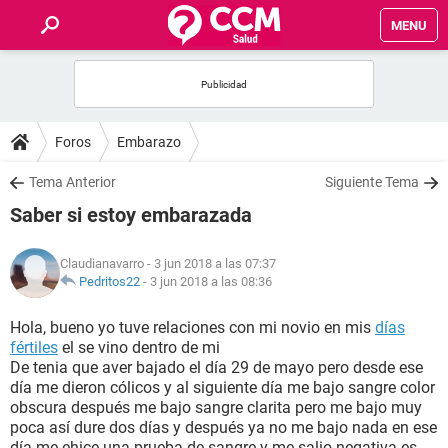
MENU
INICIO
FOROS
Foros
Embarazo
SALUD
Tema Anterior
Siguiente Tema
Saber si estoy embarazada
FAMILIA
Claudianavarro
- 3 jun 2018 a las 07:37
NUTRICIÓN
Pedritos22
-
3 jun 2018 a las 08:36
Hola, bueno yo tuve relaciones con mi novio en mis
días
BIENESTAR
fértiles
el se vino dentro de mi
De tenia que aver bajado el día 29 de mayo pero desde ese
SEXUALIDAD
día me dieron cólicos y al siguiente día me bajo sangre color
obscura después me bajo sangre clarita pero me bajo muy
poca así dure dos días y después ya no me bajo nada en ese
GLOSARIO
día me ehice una prueba de sangre y me salio negativa es