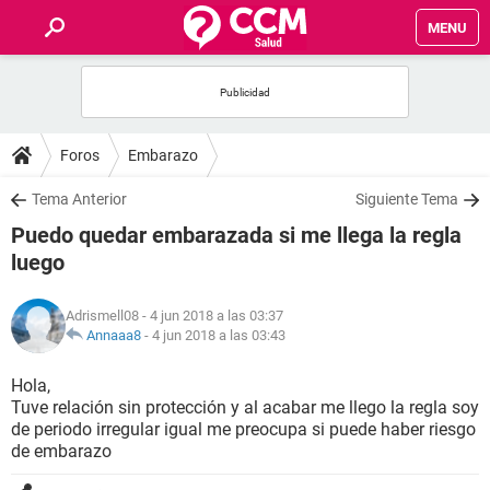
MENU
INICIO
FOROS
Foros
Embarazo
SALUD
Tema Anterior
Siguiente Tema
Puedo quedar embarazada si me llega la regla
FAMILIA
luego
NUTRICIÓN
Adrismell08
- 4 jun 2018 a las 03:37
Annaaa8
-
4 jun 2018 a las 03:43
BIENESTAR
Hola,
Tuve relación sin protección y al acabar me llego la regla soy
SEXUALIDAD
de periodo irregular igual me preocupa si puede haber riesgo
de embarazo
GLOSARIO