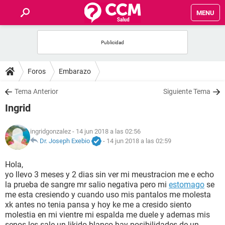
MENU
INICIO
FOROS
Foros
Embarazo
SALUD
Tema Anterior
Siguiente Tema
Ingrid
FAMILIA
ingridgonzalez
- 14 jun 2018 a las 02:56
NUTRICIÓN
Dr. Joseph Exebio
-
14 jun 2018 a las 02:59
Hola,
BIENESTAR
yo llevo 3 meses y 2 dias sin ver mi meustracion me e echo
la prueba de sangre mr salio negativa pero mi
estomago
se
SEXUALIDAD
me esta cresiendo y cuando uso mis pantalos me molesta
xk antes no tenia pansa y hoy ke me a cresido siento
molestia en mi vientre mi espalda me duele y ademas mis
GLOSARIO
senos les sale un likido blanco hay posibilidades de un