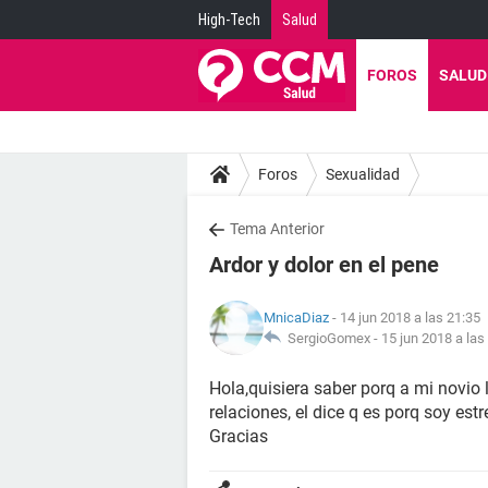
High-Tech
Salud
FOROS
SALUD
Foros
Sexualidad
Tema Anterior
Ardor y dolor en el pene
MnicaDiaz
- 14 jun 2018 a las 21:35
SergioGomex -
15 jun 2018 a las
Hola,quisiera saber porq a mi novio 
relaciones, el dice q es porq soy est
Gracias