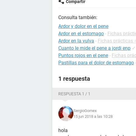
Compartir
Consulta también:
Ardor y dolor en el pene
Ardor en el estomago
-
Fichas prácti
Ardor en la vulva
-
Fichas prácticas 
Cuanto le mide el pene a jordi enp
✓
Puntos rojos en el pene
-
Fichas prác
Pastillas para el dolor de estomago
1 respuesta
RESPUESTA 1 / 1
SergioGomex
15 jun 2018 a las 10:28
hola