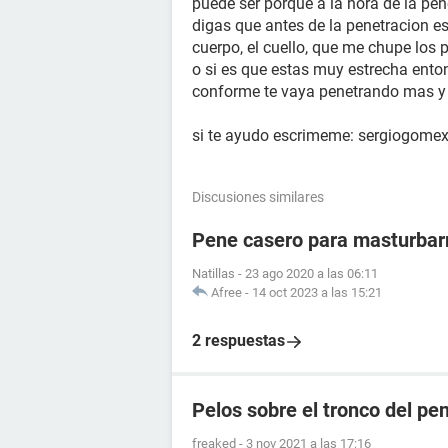
puede ser porque a la hora de la pen
digas que antes de la penetracion es
cuerpo, el cuello, que me chupe los p
o si es que estas muy estrecha enton
conforme te vaya penetrando mas 
si te ayudo escrimeme: sergiogome
Discusiones similares
Pene casero para masturba
Natillas
-
23 ago 2020 a las 06:11
Afree
-
14 oct 2023 a las 15:21
2 respuestas
Pelos sobre el tronco del pe
freaked
-
3 nov 2021 a las 17:16