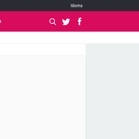
Idioma
O