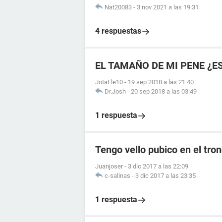
Nat20083
-
3 nov 2021 a las 19:31
4 respuestas
EL TAMAÑO DE MI PENE ¿E
JotaEle10
-
19 sep 2018 a las 21:40
Dr.Josh
-
20 sep 2018 a las 03:49
1 respuesta
Tengo vello pubico en el tro
Juanjoser
-
3 dic 2017 a las 22:09
c-salinas
-
3 dic 2017 a las 23:35
1 respuesta