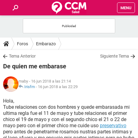
MENU
INICIO
FOROS
Foros
Embarazo
SALUD
Tema Anterior
Siguiente Tema
De quien me embarase
FAMILIA
maby
- 16 jun 2018 a las 21:14
NUTRICIÓN
Irisfm
-
16 jun 2018 a las 22:29
Hola,
BIENESTAR
Tube relaciones con dos hombres y quede embarasada mi
ultima regla fue el 11 de mayo y tube relaciones el primer
SEXUALIDAD
chico el 19 de mayo y con el segundo chico el 21 o 22 de
mayo pero con el primer chico me cuide uso
preservativo
pero antes de penetrarme rosamos nustras partes intimas y
GLOSARIO
el lago afuera y me ensucio mis partes intimas pero no hubo