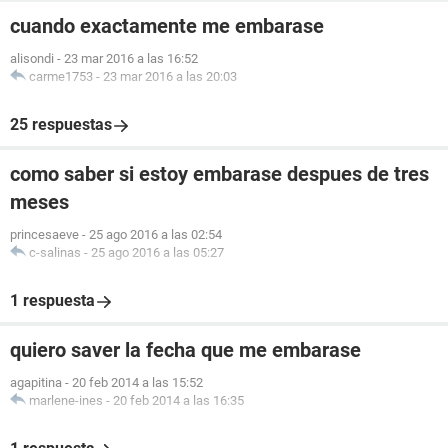
cuando exactamente me embarase
alisondi
-
23 mar 2016 a las 16:52
carme1753
-
23 mar 2016 a las 20:03
25 respuestas
como saber si estoy embarase despues de tres
meses
princesaeve
-
25 ago 2016 a las 02:54
c-salinas
-
25 ago 2016 a las 05:27
1 respuesta
quiero saver la fecha que me embarase
agapitina
-
20 feb 2014 a las 15:52
marlene-ines
-
20 feb 2014 a las 16:35