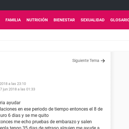
FAMILIA
NUTRICIÓN
BIENESTAR
SEXUALIDAD
GLOSARI
Siguiente Tema
 2018 a las 23:10
7 jun 2018 a las 01:33
ria ayudar
relaciones en ese periodo de tiempo entonces el 8 de
ro 6 dias y se me quito
ntonces me echo pruebas de embarazo y salen
regla tengo 35 dias de retraso alguien me ayude a