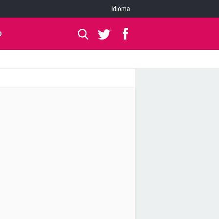
Idioma
O