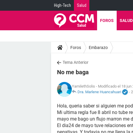
High-Tech
Salud
FOROS
SALUD
Foros
Embarazo
Tema Anterior
No me baga
YamilethSolis
- Modificado el 18 jun
Dra. Marlene Huancahuari
-
2
Hola, queria saber si alguien me pod
Mi ultima regla fue 8 abril no tube 
mayo me bago un flujo marron me du
El dia24 de mayo tuve relaciones e
negativas. Y todavia no me llega la 