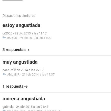
Discusiones similares
estoy angustiada
cr2505
-
22 dic 2013 a las 11:17
cr2505
-
29 dic 2013 a las 11:09
3 respuestas
muy angustiada
paat
-
20 feb 2014 a las 22:17
Abigail P.
-
21 feb 2014 a las 11:37
1 respuesta
morena angustiada
gabriela
-
24 abr 2015 a las 01:43