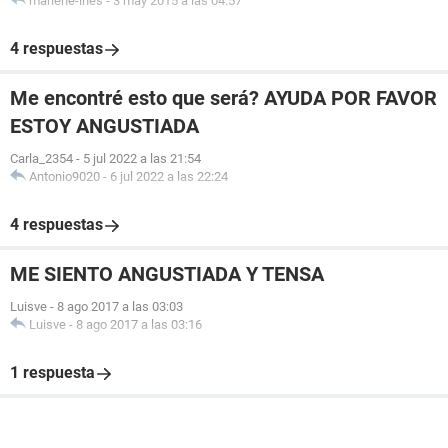
marlene-ines
-
3 may 2015 a las 04:57
4 respuestas
Me encontré esto que será? AYUDA POR FAVOR
ESTOY ANGUSTIADA
Carla_2354
-
5 jul 2022 a las 21:54
Antonio9020
-
6 jul 2022 a las 22:24
4 respuestas
ME SIENTO ANGUSTIADA Y TENSA
Luisve
-
8 ago 2017 a las 03:03
Luisve
-
8 ago 2017 a las 03:16
1 respuesta