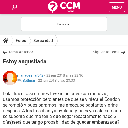
MENU
INICIO
FOROS
Foros
Sexualidad
SALUD
Tema Anterior
Siguiente Tema
Estoy angustiada...
FAMILIA
mariadelmar342
- 22 jun 2018 a las 22:16
NUTRICIÓN
Bethnar
-
22 jun 2018 a las 23:00
hola, hace casi un mes tuve relaciones con mi novio,
BIENESTAR
usamos protección pero antes de que se viniera el Condon
se rompió y pues paramos, me preocupe bastante y orine
SEXUALIDAD
después. A los tres días yo ovulaba y pues ya esta semana
se suponía que me tenia que llegar (exactamente hace 6
días)será que tengo probabilidad de quedar embarazada?!
GLOSARIO