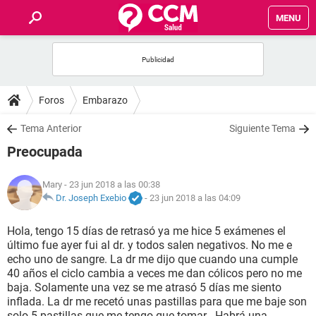
MENU
INICIO
FOROS
Foros
Embarazo
SALUD
Tema Anterior
Siguiente Tema
Preocupada
FAMILIA
Mary
- 23 jun 2018 a las 00:38
NUTRICIÓN
Dr. Joseph Exebio
-
23 jun 2018 a las 04:09
Hola, tengo 15 días de retrasó ya me hice 5 exámenes el
BIENESTAR
último fue ayer fui al dr. y todos salen negativos. No me e
echo uno de sangre. La dr me dijo que cuando una cumple
SEXUALIDAD
40 años el ciclo cambia a veces me dan cólicos pero no me
baja. Solamente una vez se me atrasó 5 días me siento
inflada. La dr me recetó unas pastillas para que me baje son
GLOSARIO
solo 5 pastillas que me tengo que tomar . Habrá una