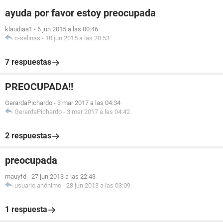
ayuda por favor estoy preocupada
klaudiaa1
-
6 jun 2015 a las 00:46
c-salinas
-
10 jun 2015 a las 20:53
7 respuestas
PREOCUPADA!!
GerardaPichardo
-
3 mar 2017 a las 04:34
GerardaPichardo
-
3 mar 2017 a las 04:42
2 respuestas
preocupada
mauyfd
-
27 jun 2013 a las 22:43
usuario anónimo
-
28 jun 2013 a las 03:09
1 respuesta