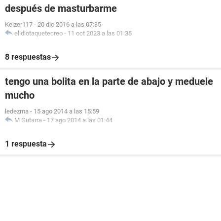
después de masturbarme
Keizer117
-
20 dic 2016 a las 07:35
elidiotaquetecreo
-
11 oct 2023 a las 01:35
8 respuestas
tengo una bolita en la parte de abajo y meduele
mucho
ledezma
-
15 ago 2014 a las 15:59
M Gutarra
-
17 ago 2014 a las 01:44
1 respuesta