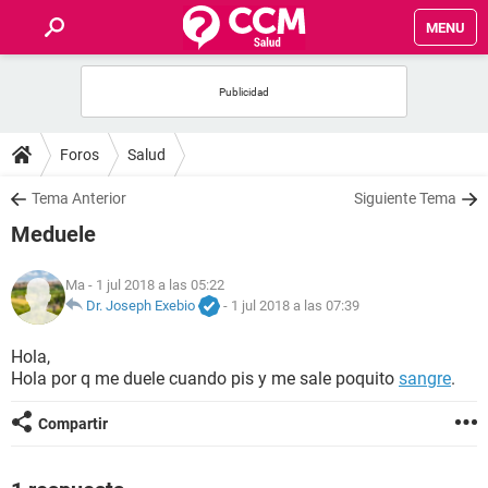
MENU
INICIO
FOROS
Foros
Salud
SALUD
Tema Anterior
Siguiente Tema
Meduele
FAMILIA
Ma
- 1 jul 2018 a las 05:22
NUTRICIÓN
Dr. Joseph Exebio
-
1 jul 2018 a las 07:39
Hola,
BIENESTAR
Hola por q me duele cuando pis y me sale poquito
sangre
.
SEXUALIDAD
Compartir
GLOSARIO