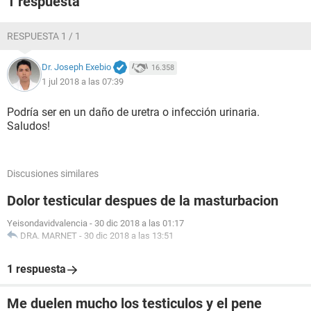
1 respuesta
RESPUESTA 1 / 1
Dr. Joseph Exebio
16.358
1 jul 2018 a las 07:39
Podría ser en un daño de uretra o infección urinaria.
Saludos!
Discusiones similares
Dolor testicular despues de la masturbacion
Yeisondavidvalencia
-
30 dic 2018 a las 01:17
DRA. MARNET
-
30 dic 2018 a las 13:51
1 respuesta
Me duelen mucho los testiculos y el pene